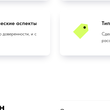
еские аспекты
Ти
о доверенности, и с
Сдел
рас
н