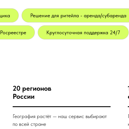
щика
Решение для ритейла - аренда/субаренда
 Росреестре
Круглосуточная поддержка 24/7
20 регионов
России
География растёт — наш сервис выбирают
по всей стране