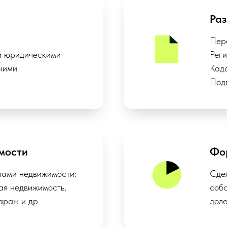
Ра
Пер
и юридическими
Рег
 ними
Кад
Под
мости
Фо
тами недвижимости:
Сде
ая недвижимость,
собс
араж и др.
дол