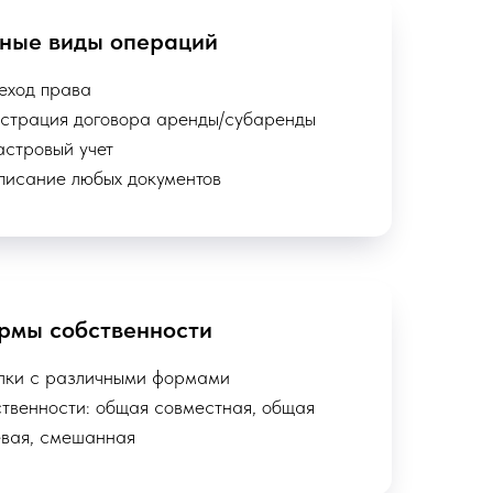
зные виды операций
еход права
истрация договора аренды/субаренды
астровый учет
писание любых документов
рмы собственности
лки с различными формами
твенности: общая совместная, общая
евая, смешанная