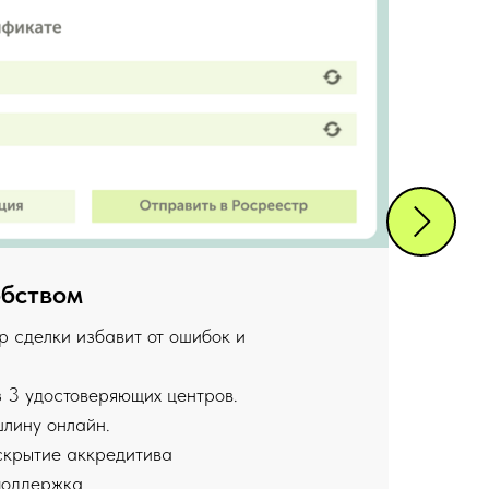
обством
К
р сделки избавит от ошибок и
 3 удостоверяющих центров.
лину онлайн.
скрытие аккредитива
поддержка