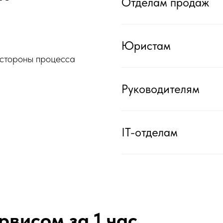
Отделам продаж
Юристам
 стороны процесса
Руководителям
IT-отделам
рвисом за 1 час